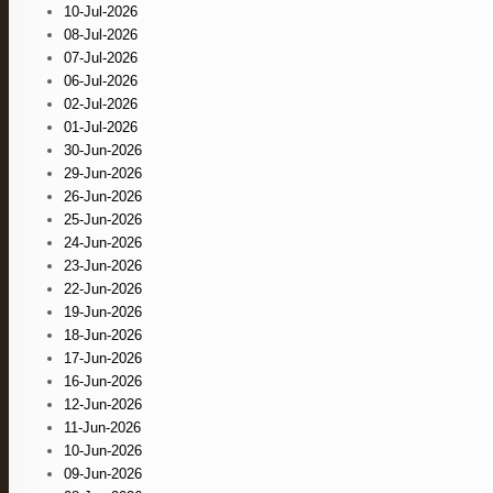
10-Jul-2026
08-Jul-2026
07-Jul-2026
06-Jul-2026
02-Jul-2026
01-Jul-2026
30-Jun-2026
29-Jun-2026
26-Jun-2026
25-Jun-2026
24-Jun-2026
23-Jun-2026
22-Jun-2026
19-Jun-2026
18-Jun-2026
17-Jun-2026
16-Jun-2026
12-Jun-2026
11-Jun-2026
10-Jun-2026
09-Jun-2026