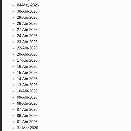
04-May-2026
30-Abr-2026
29-Abr-2026
28-Abr-2026
27-Abr-2026
24-Abr-2026
23-Abr-2026
22-Abr-2026
20-Abr-2026
17-Abr-2026
16-Abr-2026
15-Abr-2026
14-Abr-2026
13-Abr-2026
10-Abr-2026
09-Abr-2026
08-Abr-2026
07-Abr-2026
06-Abr-2026
01-Abr-2026
31-Mar-2026