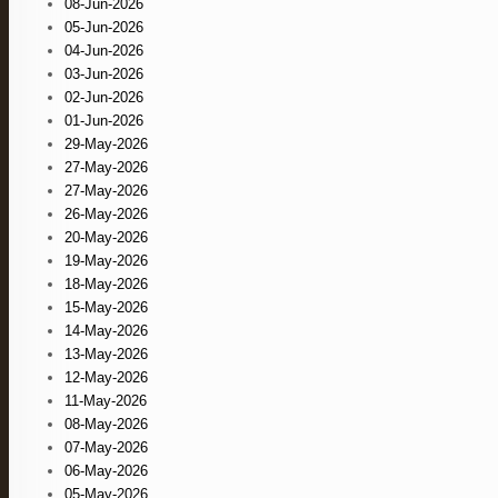
08-Jun-2026
05-Jun-2026
04-Jun-2026
03-Jun-2026
02-Jun-2026
01-Jun-2026
29-May-2026
27-May-2026
27-May-2026
26-May-2026
20-May-2026
19-May-2026
18-May-2026
15-May-2026
14-May-2026
13-May-2026
12-May-2026
11-May-2026
08-May-2026
07-May-2026
06-May-2026
05-May-2026