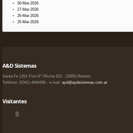
30-Mar-2026
27-Mar-2026
26-Mar-2026
25-Mar-2026
A&D Sistemas
Santa Fe 1261 Piso 6º Oficina 622 - (2000) Rosario
Teléfono: (0341) 4494456 - e-mail:
ayd@aydsistemas.com.ar
Visitantes