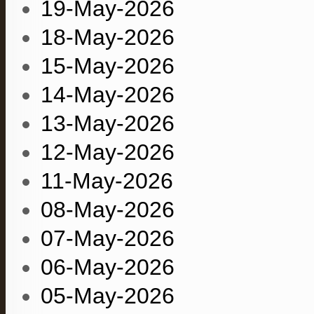
19-May-2026
18-May-2026
15-May-2026
14-May-2026
13-May-2026
12-May-2026
11-May-2026
08-May-2026
07-May-2026
06-May-2026
05-May-2026