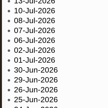
13-Jul-2026
10-Jul-2026
08-Jul-2026
07-Jul-2026
06-Jul-2026
02-Jul-2026
01-Jul-2026
30-Jun-2026
29-Jun-2026
26-Jun-2026
25-Jun-2026