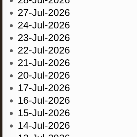
27-Jul-2026
24-Jul-2026
23-Jul-2026
22-Jul-2026
21-Jul-2026
20-Jul-2026
17-Jul-2026
16-Jul-2026
15-Jul-2026
14-Jul-2026