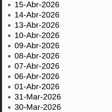
15-Abr-2026
14-Abr-2026
13-Abr-2026
10-Abr-2026
09-Abr-2026
08-Abr-2026
07-Abr-2026
06-Abr-2026
01-Abr-2026
31-Mar-2026
30-Mar-2026