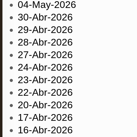
04-May-2026
30-Abr-2026
29-Abr-2026
28-Abr-2026
27-Abr-2026
24-Abr-2026
23-Abr-2026
22-Abr-2026
20-Abr-2026
17-Abr-2026
16-Abr-2026