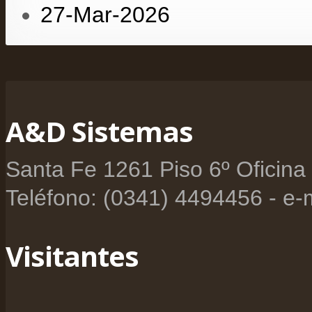
27-Mar-2026
A&D Sistemas
Santa Fe 1261 Piso 6º Oficina
Teléfono: (0341) 4494456 - e-
Visitantes