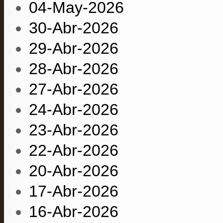
04-May-2026
30-Abr-2026
29-Abr-2026
28-Abr-2026
27-Abr-2026
24-Abr-2026
23-Abr-2026
22-Abr-2026
20-Abr-2026
17-Abr-2026
16-Abr-2026