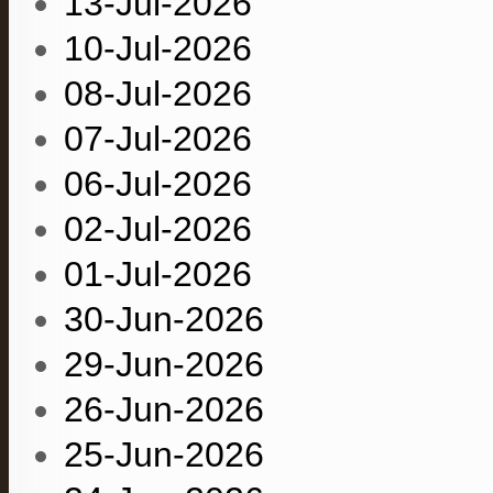
13-Jul-2026
10-Jul-2026
08-Jul-2026
07-Jul-2026
06-Jul-2026
02-Jul-2026
01-Jul-2026
30-Jun-2026
29-Jun-2026
26-Jun-2026
25-Jun-2026