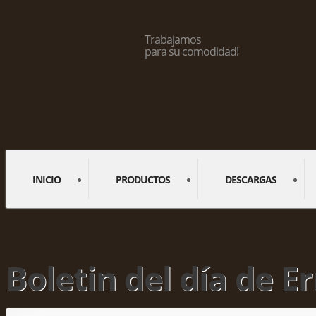
Trabajamos
para su comodidad!
INICIO
PRODUCTOS
DESCARGAS
Boletin del día de E