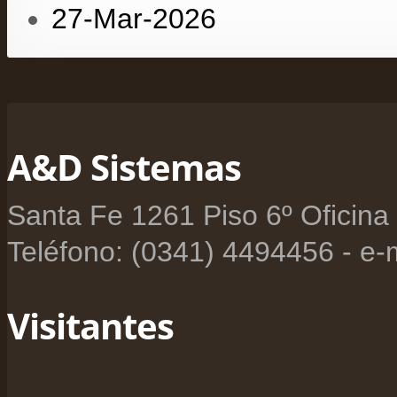
27-Mar-2026
A&D Sistemas
Santa Fe 1261 Piso 6º Oficina
Teléfono: (0341) 4494456 - e-
Visitantes