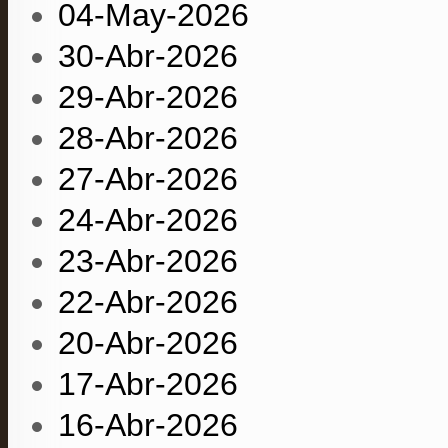
04-May-2026
30-Abr-2026
29-Abr-2026
28-Abr-2026
27-Abr-2026
24-Abr-2026
23-Abr-2026
22-Abr-2026
20-Abr-2026
17-Abr-2026
16-Abr-2026