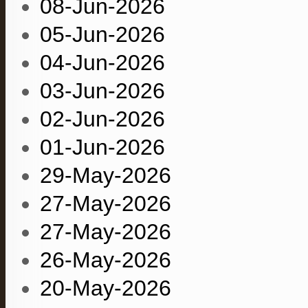
08-Jun-2026
05-Jun-2026
04-Jun-2026
03-Jun-2026
02-Jun-2026
01-Jun-2026
29-May-2026
27-May-2026
27-May-2026
26-May-2026
20-May-2026