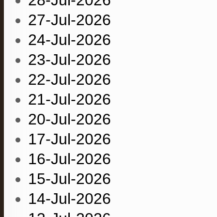
27-Jul-2026
24-Jul-2026
23-Jul-2026
22-Jul-2026
21-Jul-2026
20-Jul-2026
17-Jul-2026
16-Jul-2026
15-Jul-2026
14-Jul-2026