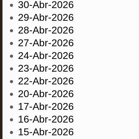
30-Abr-2026
29-Abr-2026
28-Abr-2026
27-Abr-2026
24-Abr-2026
23-Abr-2026
22-Abr-2026
20-Abr-2026
17-Abr-2026
16-Abr-2026
15-Abr-2026