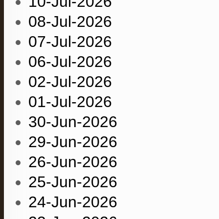
10-Jul-2026
08-Jul-2026
07-Jul-2026
06-Jul-2026
02-Jul-2026
01-Jul-2026
30-Jun-2026
29-Jun-2026
26-Jun-2026
25-Jun-2026
24-Jun-2026