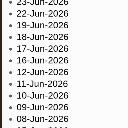
23-Jun-2026
22-Jun-2026
19-Jun-2026
18-Jun-2026
17-Jun-2026
16-Jun-2026
12-Jun-2026
11-Jun-2026
10-Jun-2026
09-Jun-2026
08-Jun-2026