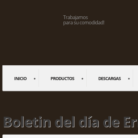
Trabajamos
para su comodidad!
INICIO
PRODUCTOS
DESCARGAS
Boletin del día de E