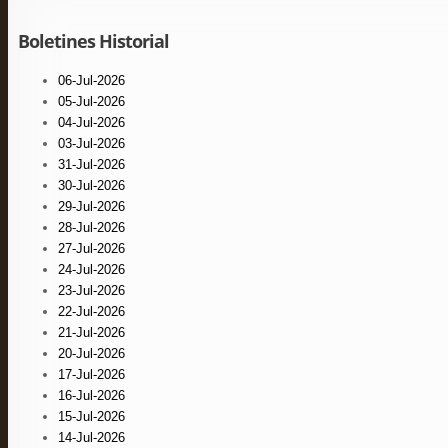
Boletines Historial
06-Jul-2026
05-Jul-2026
04-Jul-2026
03-Jul-2026
31-Jul-2026
30-Jul-2026
29-Jul-2026
28-Jul-2026
27-Jul-2026
24-Jul-2026
23-Jul-2026
22-Jul-2026
21-Jul-2026
20-Jul-2026
17-Jul-2026
16-Jul-2026
15-Jul-2026
14-Jul-2026