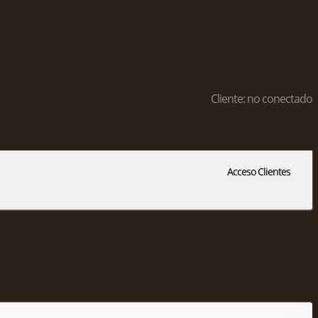
Cliente: no conectado
Acceso Clientes