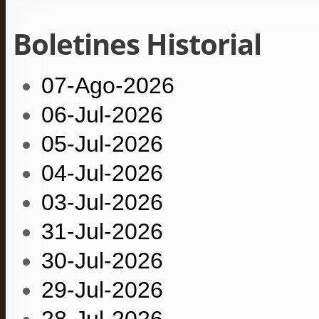
Boletines Historial
07-Ago-2026
06-Jul-2026
05-Jul-2026
04-Jul-2026
03-Jul-2026
31-Jul-2026
30-Jul-2026
29-Jul-2026
28-Jul-2026