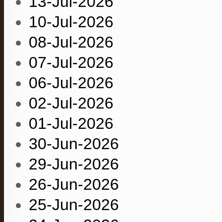
13-Jul-2026
10-Jul-2026
08-Jul-2026
07-Jul-2026
06-Jul-2026
02-Jul-2026
01-Jul-2026
30-Jun-2026
29-Jun-2026
26-Jun-2026
25-Jun-2026