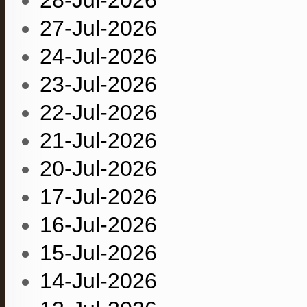
27-Jul-2026
24-Jul-2026
23-Jul-2026
22-Jul-2026
21-Jul-2026
20-Jul-2026
17-Jul-2026
16-Jul-2026
15-Jul-2026
14-Jul-2026