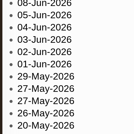
08-Jun-2026
05-Jun-2026
04-Jun-2026
03-Jun-2026
02-Jun-2026
01-Jun-2026
29-May-2026
27-May-2026
27-May-2026
26-May-2026
20-May-2026