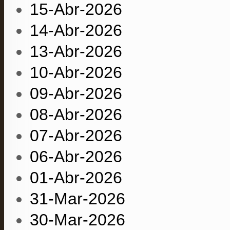
15-Abr-2026
14-Abr-2026
13-Abr-2026
10-Abr-2026
09-Abr-2026
08-Abr-2026
07-Abr-2026
06-Abr-2026
01-Abr-2026
31-Mar-2026
30-Mar-2026