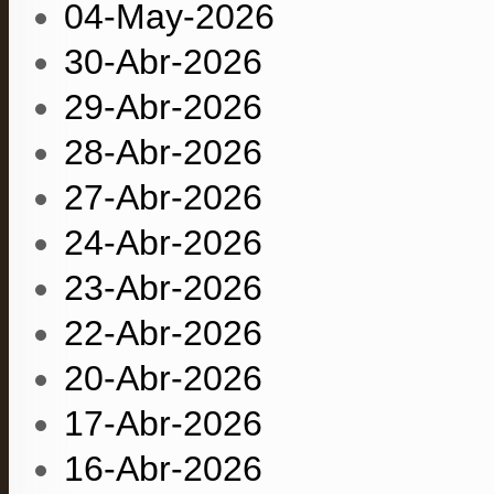
04-May-2026
30-Abr-2026
29-Abr-2026
28-Abr-2026
27-Abr-2026
24-Abr-2026
23-Abr-2026
22-Abr-2026
20-Abr-2026
17-Abr-2026
16-Abr-2026