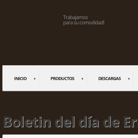
Trabajamos
para su comodidad!
INICIO
PRODUCTOS
DESCARGAS
Boletin del día de E