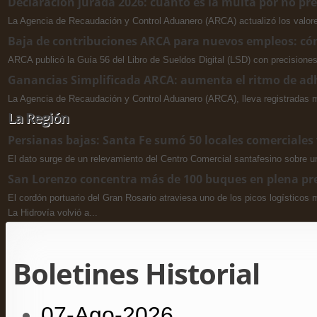
Declaración jurada 2026: cuánto es la multa por no p
La Agencia de Recaudación y Control Aduanero (ARCA) actualizó los valores
Baja de contribuciones ARCA para nuevos empleos: cóm
ARCA publicó la Guía 56 del Libro de Sueldos Digital (LSD) con precisiones
Ganancias Simplificada ARCA: aumenta el ritmo de adhe
La Agencia de Recaudación y Control Aduanero (ARCA), lleva registradas m
La Región
Persianas bajas: Santa Fe sumó 50 locales comerciales 
El dato surge de un relevamiento del Centro Comercial santafesino sobre un
San Lorenzo concentra más de 100 buques en plena pr
El cordón portuario del Gran Rosario atraviesa uno de los picos logísticos
La Hidrovía volvió a...
Boletines Historial
07-Ago-2026