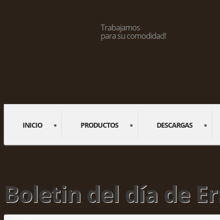
Trabajamos
para su comodidad!
INICIO
PRODUCTOS
DESCARGAS
Boletin del día de E