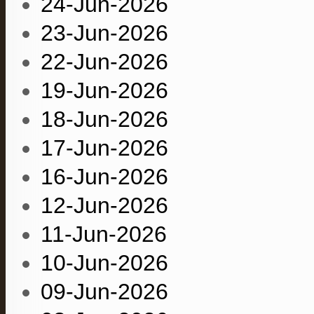
24-Jun-2026
23-Jun-2026
22-Jun-2026
19-Jun-2026
18-Jun-2026
17-Jun-2026
16-Jun-2026
12-Jun-2026
11-Jun-2026
10-Jun-2026
09-Jun-2026