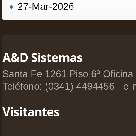
27-Mar-2026
A&D Sistemas
Santa Fe 1261 Piso 6º Oficina
Teléfono: (0341) 4494456 - e-
Visitantes