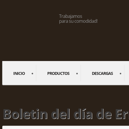
Trabajamos
para su comodidad!
INICIO
PRODUCTOS
DESCARGAS
Boletin del día de E