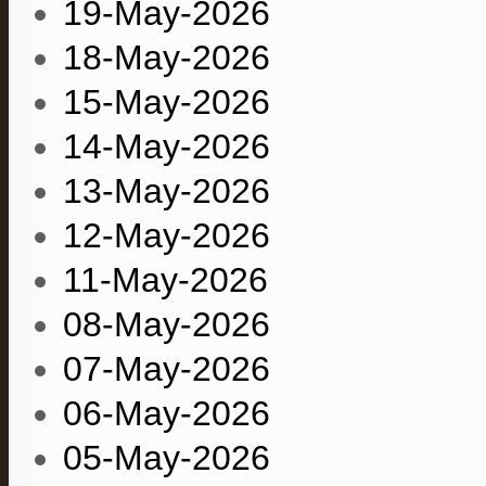
19-May-2026
18-May-2026
15-May-2026
14-May-2026
13-May-2026
12-May-2026
11-May-2026
08-May-2026
07-May-2026
06-May-2026
05-May-2026