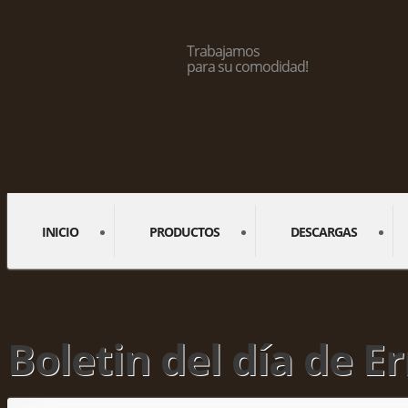
Trabajamos
para su comodidad!
INICIO
PRODUCTOS
DESCARGAS
Boletin del día de E