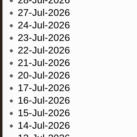
27-Jul-2026
24-Jul-2026
23-Jul-2026
22-Jul-2026
21-Jul-2026
20-Jul-2026
17-Jul-2026
16-Jul-2026
15-Jul-2026
14-Jul-2026