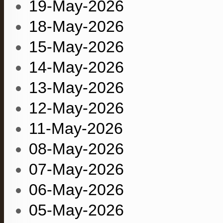
19-May-2026
18-May-2026
15-May-2026
14-May-2026
13-May-2026
12-May-2026
11-May-2026
08-May-2026
07-May-2026
06-May-2026
05-May-2026