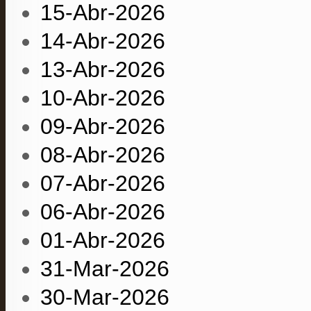
15-Abr-2026
14-Abr-2026
13-Abr-2026
10-Abr-2026
09-Abr-2026
08-Abr-2026
07-Abr-2026
06-Abr-2026
01-Abr-2026
31-Mar-2026
30-Mar-2026