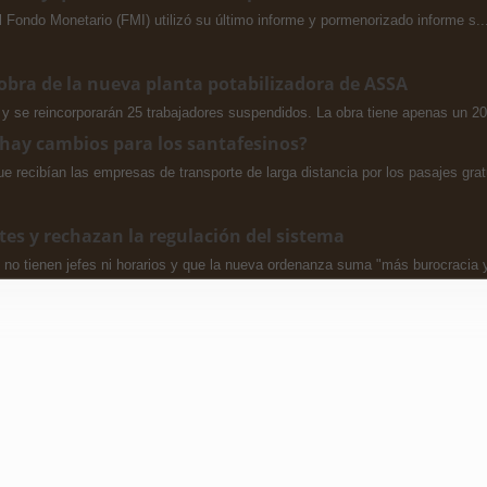
l Fondo Monetario (FMI) utilizó su último informe y pormenorizado informe s..
 obra de la nueva planta potabilizadora de ASSA
y se reincorporarán 25 trabajadores suspendidos. La obra tiene apenas un 2
 ¿hay cambios para los santafesinos?
recibían las empresas de transporte de larga distancia por los pasajes grat
tes y rechazan la regulación del sistema
 no tienen jefes ni horarios y que la nueva ordenanza suma "más burocracia y