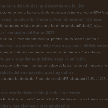
 balance dejó dudas: qué recomienda la City
cciones del sector bancario, donde se destaca de manera notoria BBVA Argen
 avisa: puede subir hasta 50% en dólares en 12 meses
acional tecnológica experta en chips e inteligencia artificial (IA), sigu...
ar la emisión del Bonar 2027
e la deuda. El mercado está atento a "premios" en los Boncer y testea la ...
las que la apreciación del peso no agrava el déficit exter
l, respecto de períodos previos de apreciación cambiaria. Sin embargo, otr...
, pero el poder adquisitivo seguirá en caída
evista por Latin Forum, aunque por debajo de la estimación del mercado en e.
e rebote del año pasado: qué hay detrás
 una dinámica deslucida. El ratio de inversión/PBI alcanzaría 19,4% en 202...
esentar la declaración jurada sin errores
 la Declaración Jurada Simplificada (DJS) del Impuesto a las Ganancias par
ancias y que alcance a más empleados