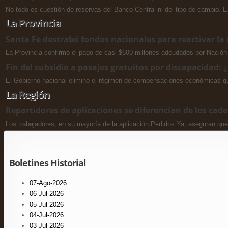
No todo es cuestión de reservas del Banco Central ni del tipo de cambio. E
La Provincia
Santa Fe destrabó fondos nacionales para reactivar la
La Provincia confirmó el pago de casi $600 millones adeudados por Nación 
Fin del subsidio a pasajes gratuitos por discapacidad:
El Gobierno nacional eliminó el régimen de compensaciones económicas que 
La Región
Repartidores de aplicaciones se diferencian de los cade
Los trabajadores, en su mayoría de la aplicación Pedidos Ya, aseguran que
Boletines Historial
07-Ago-2026
06-Jul-2026
05-Jul-2026
04-Jul-2026
03-Jul-2026